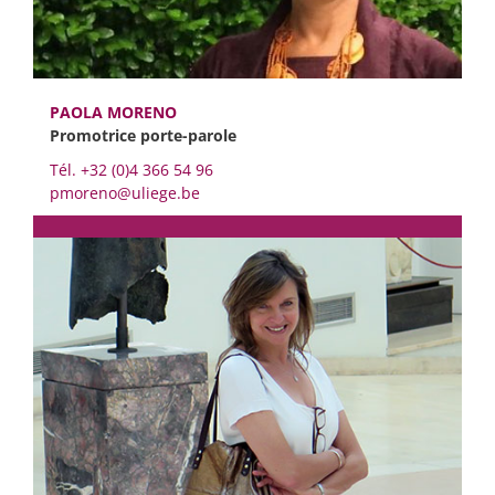
PAOLA MORENO
Promotrice porte-parole
Tél. +32 (0)4 366 54 96
pmoreno@uliege.be