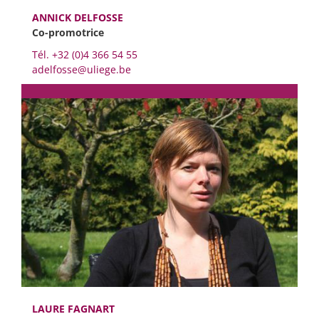
ANNICK DELFOSSE
Co-promotrice
Tél. +32 (0)4 366 54 55
adelfosse@uliege.be
LAURE FAGNART