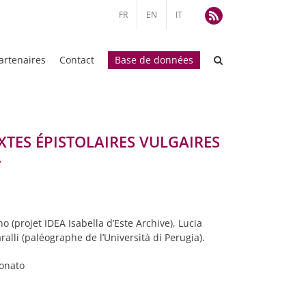
FR
EN
IT
Rss
artenaires
Contact
Base de données
XTES ÉPISTOLAIRES VULGAIRES
»
 (projet IDEA Isabella d’Este Archive), Lucia
ralli (paléographe de l’Università di Perugia).
conato