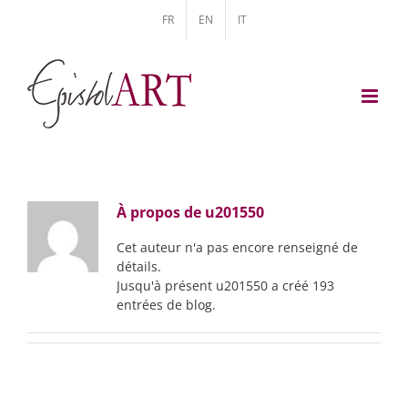
Skip
FR
EN
IT
to
content
À propos de
u201550
Cet auteur n'a pas encore renseigné de
détails.
Jusqu'à présent u201550 a créé 193
entrées de blog.