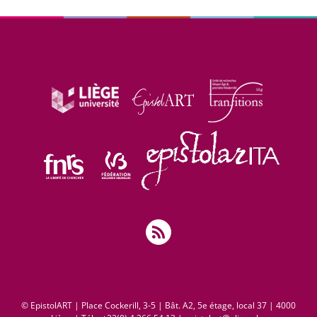
© EpistolART | Place Cockerill, 3-5 | Bât. A2, 5e étage, local 37 | 4000