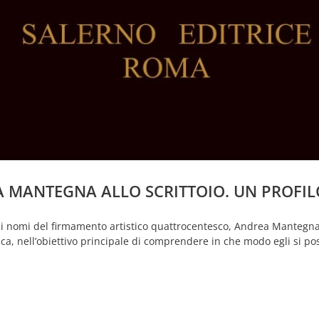
A MANTEGNA ALLO SCRITTOIO. UN PROFIL
di nomi del firmamento artistico quattrocentesco, Andrea Mantegna,
ica, nell’obiettivo principale di comprendere in che modo egli si pose