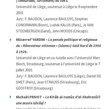
(Timourides, Turcomans) au XVe s.
Université de Liège, soutenue à Liège le 9 septembre
2010.
Jury : F. BAUDEN, Laurence BAULOYE, Stephan
CONERMANN (Bonn), Ludvik KALUS (Paris), Jo VAN
STEENBERGEN (Gand), John WOODS (Chicago).
Müserref YARDIM –
La pensée politique et religieuse
du « Rénovateur ottoman » (islamcı) Said Nursî de 1908
à 1926
.
Université de Liège en co-tutelle avec l’Université Marc
Bloch, Strasbourg, soutenue à l’université de Liège le 7
juillet 2010.
Jury : F. BAUDEN, Laurence BAULOYE (Liège), Daniel DE
SMET (Paris), Jean STRAUSS (Strasbourg), Eric
GEOFFROY (Strasbourg).
Michaël PRIVOT –
Le
Kitâb al-rumûz
d’al-Shahrazûrî:
une œuvre ishrâqî ?