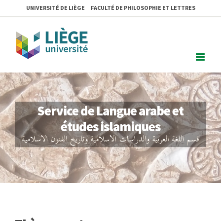
Skip
UNIVERSITÉ DE LIÈGE
FACULTÉ DE PHILOSOPHIE ET LETTRES
to
content
Service de Langue arabe et
études islamiques