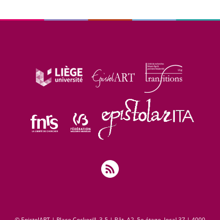
© EpistolART | Place Cockerill, 3-5 | Bât. A2, 5e étage, local 37 | 4000