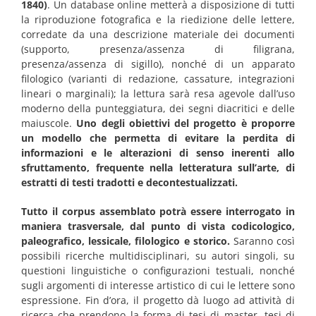
1840)
. Un database online metterà a disposizione di tutti
la riproduzione fotografica e la riedizione delle lettere,
corredate da una descrizione materiale dei documenti
(supporto, presenza/assenza di filigrana,
presenza/assenza di sigillo), nonché di un apparato
filologico (varianti di redazione, cassature, integrazioni
lineari o marginali); la lettura sarà resa agevole dall’uso
moderno della punteggiatura, dei segni diacritici e delle
maiuscole.
Uno degli obiettivi del progetto è proporre
un modello che permetta di evitare la perdita di
informazioni e le alterazioni di senso inerenti allo
sfruttamento, frequente nella letteratura sull’arte, di
estratti di testi tradotti e decontestualizzati.
Tutto il corpus assemblato potrà essere interrogato in
maniera trasversale, dal punto di vista codicologico,
paleografico, lessicale, filologico e storico.
Saranno così
possibili ricerche multidisciplinari, su autori singoli, su
questioni linguistiche o configurazioni testuali, nonché
sugli argomenti di interesse artistico di cui le lettere sono
espressione. Fin d’ora, il progetto dà luogo ad attività di
ricerca che prendono la forma di tesi di master, tesi di