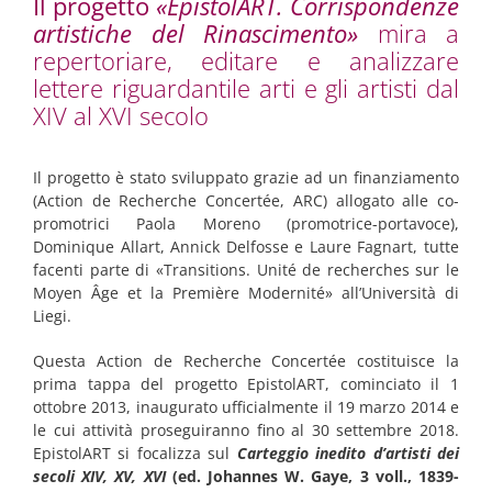
Il progetto
«EpistolART. Corrispondenze
artistiche del Rinascimento»
mira a
repertoriare, editare e analizzare
lettere riguardantile arti e gli artisti dal
XIV al XVI secolo
Il progetto è stato sviluppato grazie ad un finanziamento
(Action de Recherche Concertée, ARC) allogato alle co-
promotrici
Paola Moreno
(promotrice-portavoce),
Dominique Allart
,
Annick Delfosse
e
Laure Fagnart
, tutte
facenti parte di «Transitions. Unité de recherches sur le
Moyen Âge et la Première Modernité» all’Università di
Liegi.
Questa Action de Recherche Concertée costituisce la
prima tappa del progetto EpistolART, cominciato il 1
ottobre 2013, inaugurato ufficialmente il 19 marzo 2014 e
le cui attività proseguiranno fino al 30 settembre 2018.
EpistolART si focalizza sul
Carteggio inedito d’artisti dei
secoli XIV, XV, XVI
(ed. Johannes W. Gaye, 3 voll., 1839-